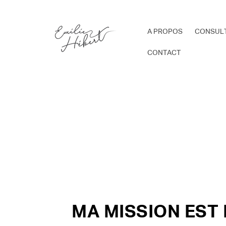
et
passer
au
contenu
A PROPOS
CONSUL
CONTACT
MA MISSION EST