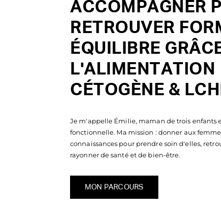
ACCOMPAGNER 
RETROUVER FOR
ÉQUILIBRE GRÂCE
L'ALIMENTATION
CÉTOGÈNE & LCH
Je m'appelle Émilie, maman de trois enfants 
fonctionnelle. Ma mission : donner aux femmes 
connaissances pour prendre soin d'elles, retrou
rayonner de santé et de bien-être.
MON PARCOURS