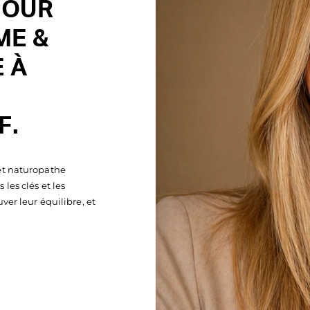
POUR
ME &
 À
F.
et naturopathe
les clés et les
ver leur équilibre, et