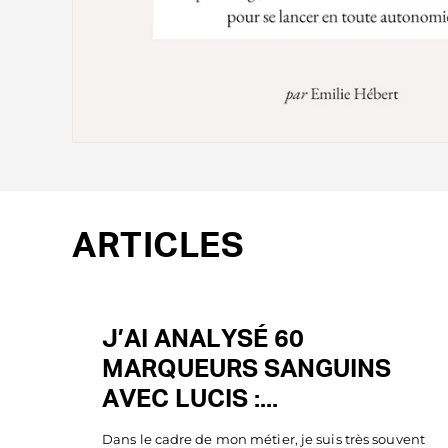
Ouvrir
le
média
1
dans
une
ARTICLES
fenêtre
modale
J’AI ANALYSÉ 60
MARQUEURS SANGUINS
AVEC LUCIS :...
Dans le cadre de mon métier, je suis très souvent